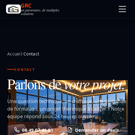
GRC
un partenaire, de multiples
solutions
Accueil
/
Contact
CONTACT
Parlons de
votre projet.
Une question technique, un chiffrage, une demande
de formation, un projet thermique à cadrer ? Notre
équipe répond sous 24 heures ouvrées.
06 49 07 44 81
Demander un devis