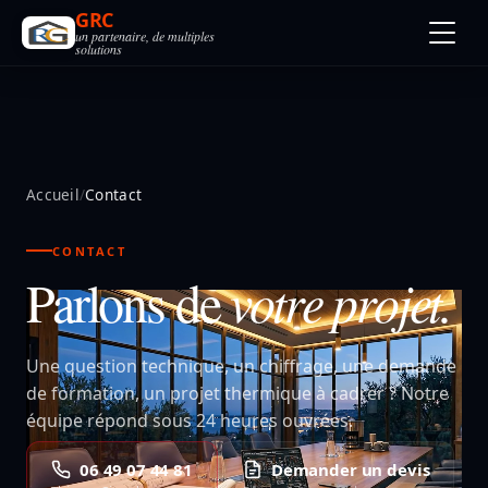
GRC
un partenaire, de multiples
solutions
Accueil
/
Contact
CONTACT
Parlons de
votre projet.
Une question technique, un chiffrage, une demande
de formation, un projet thermique à cadrer ? Notre
équipe répond sous 24 heures ouvrées.
06 49 07 44 81
Demander un devis